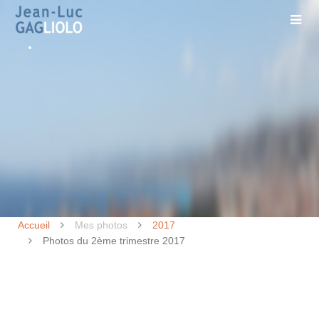
Accueil
Mes photos
2017
Photos du 2ème trimestre 2017