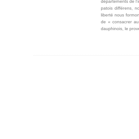
départements de l'in
patois différens, 
liberté nous formo
de « consacrer au 
dauphinois, le prove