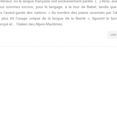
térieur où la langue française soit exclusivement parlée. (...) Ainsi, av
nous sommes encore, pour le langage, à la tour de Babel, tandis que
ns l'avant-garde des nations. » Au nombre des patois recensés par l'a
plus tôt l'usage unique de la langue de la liberté », figurent le lyon
nçal et... l'italien des Alpes-Maritimes.
Lire 