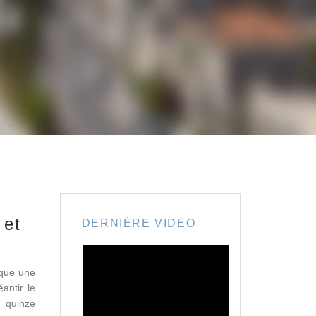
 et
DERNIÈRE VIDÉO
ique une
antir le
n quinze