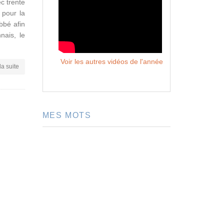
ec trente
 pour la
bbé afin
nais, le
Voir les autres vidéos de l'année
la suite
MES MOTS