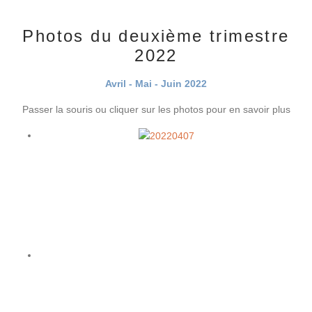
Photos du deuxième trimestre
2022
Avril - Mai - Juin 2022
Passer la souris ou cliquer sur les photos pour en savoir plus