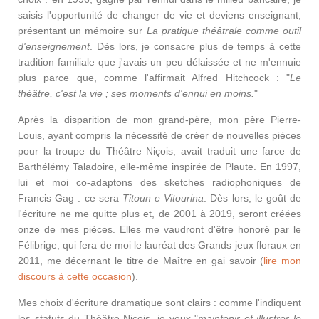
saisis l'opportunité de changer de vie et deviens enseignant,
présentant un mémoire sur
La pratique théâtrale comme outil
d'enseignement
. Dès lors, je consacre plus de temps à cette
tradition familiale que j'avais un peu délaissée et ne m'ennuie
plus parce que, comme l'affirmait Alfred Hitchcock : "
Le
théâtre, c'est la vie ; ses moments d'ennui en moins.
"
Après la disparition de mon grand-père, mon père Pierre-
Louis, ayant compris la nécessité de créer de nouvelles pièces
pour la troupe du Théâtre Niçois, avait traduit une farce de
Barthélémy Taladoire, elle-même inspirée de Plaute. En 1997,
lui et moi co-adaptons des sketches radiophoniques de
Francis Gag : ce sera
Titoun e Vitourina
. Dès lors, le goût de
l'écriture ne me quitte plus et, de 2001 à 2019, seront créées
onze de mes pièces. Elles me vaudront d'être honoré par le
Félibrige, qui fera de moi le lauréat des Grands jeux floraux en
2011, me décernant le titre de Maître en gai savoir (
lire mon
discours à cette occasion
).
Mes choix d'écriture dramatique sont clairs : comme l'indiquent
les statuts du Théâtre Niçois, je veux "
maintenir et illustrer le