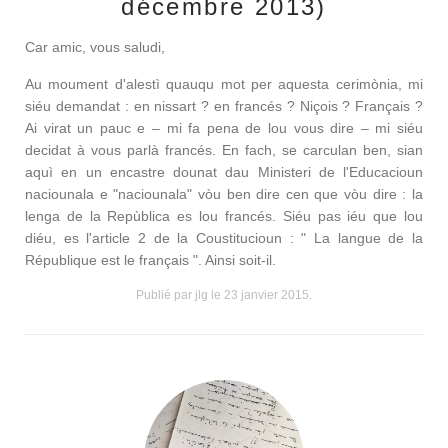
décembre 2013)
Car amic, vous saludi,
Au moument d'alestì quauqu mot per aquesta cerimònia, mi
siéu demandat : en nissart ? en francés ? Niçois ? Français ?
Ai virat un pauc e – mi fa pena de lou vous dire – mi siéu
decidat à vous parlà francés. En fach, se carculan ben, sian
aquì en un encastre dounat dau Ministeri de l'Educacioun
naciounala e "naciounala" vòu ben dire cen que vòu dire : la
lenga de la Repùblica es lou francés. Siéu pas iéu que lou
diéu, es l'article 2 de la Coustitucioun : " La langue de la
République est le français ". Ainsi soit-il.
Publié par jlg le
23 janvier 2015
.