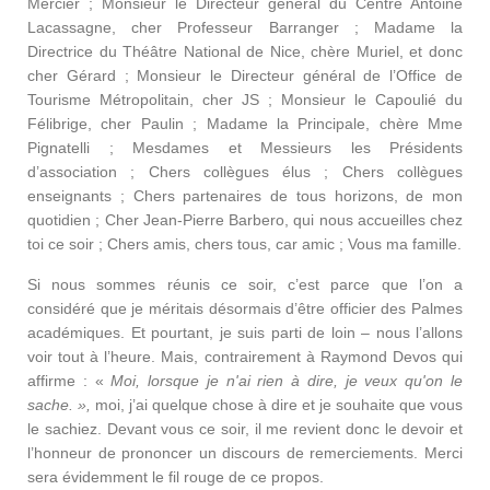
Mercier ; Monsieur le Directeur général du Centre Antoine
Lacassagne, cher Professeur Barranger ; Madame la
Directrice du Théâtre National de Nice, chère Muriel, et donc
cher Gérard ; Monsieur le Directeur général de l’Office de
Tourisme Métropolitain, cher JS ; Monsieur le Capoulié du
Félibrige, cher Paulin ; Madame la Principale, chère Mme
Pignatelli ; Mesdames et Messieurs les Présidents
d’association ; Chers collègues élus ; Chers collègues
enseignants ; Chers partenaires de tous horizons, de mon
quotidien ; Cher Jean-Pierre Barbero, qui nous accueilles chez
toi ce soir ; Chers amis, chers tous, car amic ; Vous ma famille.
Si nous sommes réunis ce soir, c’est parce que l’on a
considéré que je méritais désormais d’être officier des Palmes
académiques. Et pourtant, je suis parti de loin – nous l’allons
voir tout à l’heure. Mais, contrairement à Raymond Devos qui
affirme : «
Moi, lorsque je n'ai rien à dire, je veux qu'on le
sache. »,
moi, j’ai quelque chose à dire et je souhaite que vous
le sachiez. Devant vous ce soir, il me revient donc le devoir et
l’honneur de prononcer un discours de remerciements. Merci
sera évidemment le fil rouge de ce propos.