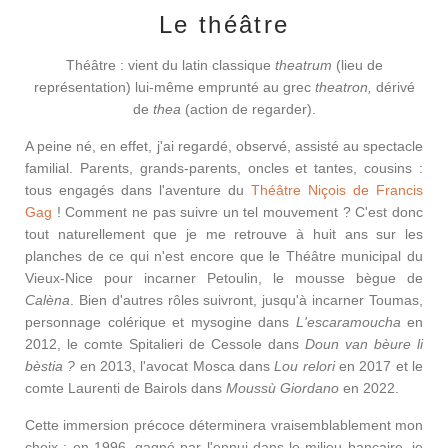
Le théâtre
Théâtre : vient du latin classique
theatrum
(lieu de
représentation) lui-même emprunté au grec
theatron,
dérivé
de
thea
(action de regarder).
A peine né, en effet, j'ai regardé, observé, assisté au spectacle
familial. Parents, grands-parents, oncles et tantes, cousins :
tous engagés dans l'aventure du
Théâtre Niçois de Francis
Gag
! Comment ne pas suivre un tel mouvement ? C'est donc
tout naturellement que je me retrouve à huit ans sur les
planches de ce qui n'est encore que le Théâtre municipal du
Vieux-Nice pour incarner Petoulin, le mousse bègue de
Calèna
. Bien d'autres rôles suivront, jusqu'à incarner Toumas,
personnage colérique et mysogine dans
L'escaramoucha
en
2012, le comte Spitalieri de Cessole dans
Doun van bèure li
bèstia ?
en 2013, l'avocat Mosca dans
Lou relori
en 2017 et le
comte Laurenti de Bairols dans
Moussù Giordano
en 2022.
Cette immersion précoce déterminera vraisemblablement mon
choix : en 1996, gagné par l'ennui dans le milieu bancaire, je