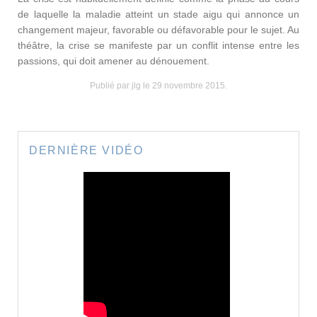
de laquelle la maladie atteint un stade aigu qui annonce un
changement majeur, favorable ou défavorable pour le sujet. Au
théâtre, la crise se manifeste par un conflit intense entre les
passions, qui doit amener au dénouement.
Publié par jlg le
29 novembre 2015
.
DERNIÈRE VIDÉO