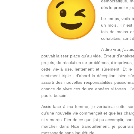
démocratique, me
dès le premier jo
Le temps, voilà 
un mois. Il n’est
fois de moins en
cohabitais, sont 
A dire vrai, j’av
pouvait laisser place qu’au vide. Erreur d’analys
projets, de résolution de problèmes, d’imprévus, d
cette vie-là use, lentement et sûrement. Et le
sentiment triple : d’abord la déception, bien s
assorti des nouvelles responsabilités passionna
chance de vivre ces douze années si fortes ; l’a
pas le besoin.
Assis face à ma femme, je verbalisai cette sor
qu’une nouvelle vie commençait et que les charg
ni remords. Fier de ce que j’ai pu accomplir, sans
marcher dans Nice tranquillement, je pourrai
messagerie sans inquiétude.