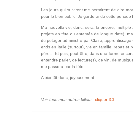
Les jours qui suivirent me permirent de dire mo
pour le bien public. Je garderai de cette pério
Ma nouvelle vie, donc, sera, là encore, multipl
projets en tête ou entamés de longue date), m
du potager administré par Claire, apprentissage 
ends en Italie (surtout), vie en famille, repas e
père… Et puis, peut-être, dans une forme encore
entendre parler, de lecture(s), de vin, de musiqu
me passera par la tête.
A bientôt donc, joyeusement.
Voir tous mes autres billets :
cliquer ICI