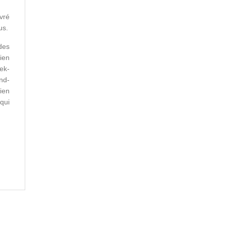
vré
us.
des
ien
ek-
nd-
ien
 qui