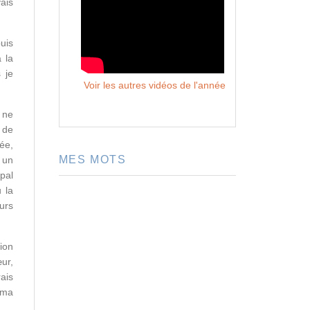
ais
uis
 la
 je
Voir les autres vidéos de l'année
s ne
 de
mée,
MES MOTS
 un
pal
 la
urs
ion
ur,
rais
 ma