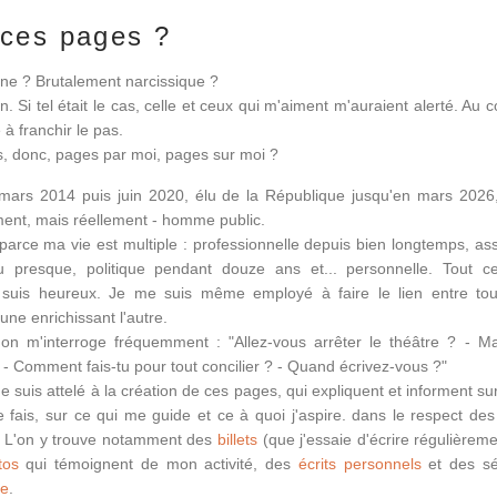
 ces pages ?
e ? Brutalement narcissique ?
. Si tel était le cas, celle et ceux qui m'aiment m'auraient alerté. Au c
 à franchir le pas.
, donc, pages par moi, pages sur moi ?
mars 2014 puis juin 2020, élu de la République jusqu'en mars 2026,
ent, mais réellement - homme public.
 parce ma vie est multiple : professionnelle depuis bien longtemps, ass
u presque, politique pendant douze ans et... personnelle. Tout ce
n suis heureux. Je me suis même employé à faire le lien entre to
ne enrichissant l'autre.
'on m'interroge fréquemment : "Allez-vous arrêter le théâtre ? - M
 - Comment fais-tu pour tout concilier ? - Quand écrivez-vous ?"
me suis attelé à la création de ces pages, qui expliquent et informent s
e fais, sur ce qui me guide et ce à quoi j'aspire. dans le respect des
s. L'on y trouve notamment des
billets
(que j'essaie d'écrire régulièreme
tos
qui témoignent de mon activité, des
écrits personnels
et des sé
me
.