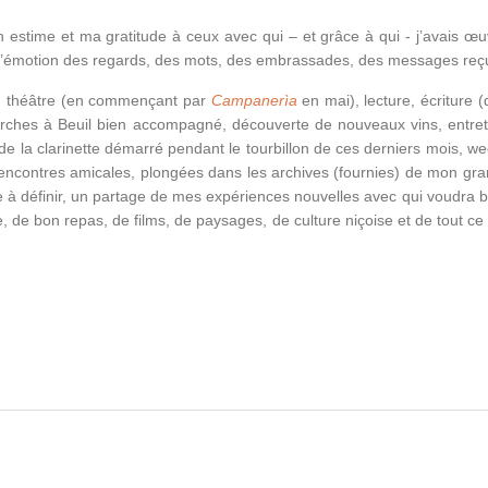
n estime et ma gratitude à ceux avec qui – et grâce à qui - j’avais œu
de l’émotion des regards, des mots, des embrassades, des messages reç
e : théâtre (en commençant par
Campanerìa
en mai), lecture, écriture (
arches à Beuil bien accompagné, découverte de nouveaux vins, entret
de la clarinette démarré pendant le tourbillon de ces derniers mois, we
t rencontres amicales, plongées dans les archives (fournies) de mon gra
 à définir, un partage de mes expériences nouvelles avec qui voudra b
e, de bon repas, de films, de paysages, de culture niçoise et de tout ce