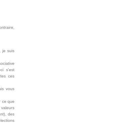
ontraire,
 je suis
ociative
ci s'est
utes ces
ais vous
ur ce que
 valeurs
nt), des
lections