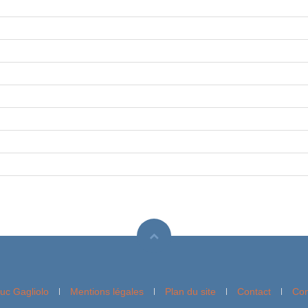
uc Gagliolo
Mentions légales
Plan du site
Contact
Con