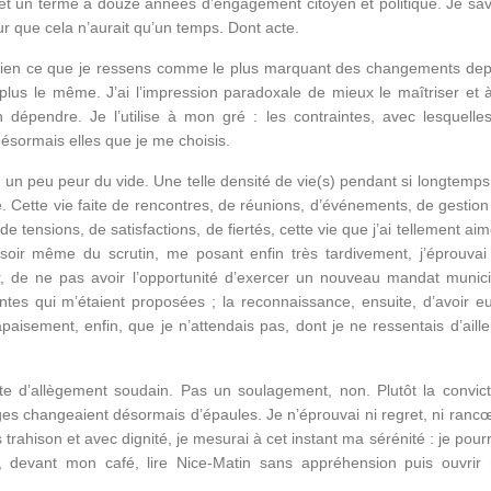
t un terme à douze années d’engagement citoyen et politique. Je sav
ur que cela n’aurait qu’un temps. Dont acte.
bien ce que je ressens comme le plus marquant des changements dep
 plus le même. J’ai l’impression paradoxale de mieux le maîtriser et à
 dépendre. Je l’utilise à mon gré : les contraintes, avec lesquelles
désormais elles que je me choisis.
ais un peu peur du vide. Une telle densité de vie(s) pendant si longtemp
e. Cette vie faite de rencontres, de réunions, d’événements, de gestion
e tensions, de satisfactions, de fiertés, cette vie que j’ai tellement ai
 soir même du scrutin, me posant enfin très tardivement, j’éprouvai
ûr, de ne pas avoir l’opportunité d’exercer un nouveau mandat munici
ntes qui m’étaient proposées ; la reconnaissance, ensuite, d’avoir eu
paisement, enfin, que je n’attendais pas, dont je ne ressentais d’aille
te d’allègement soudain. Pas un soulagement, non. Plutôt la convict
es changeaient désormais d’épaules. Je n’éprouvai ni regret, ni rancœ
 trahison et avec dignité, je mesurai à cet instant ma sérénité : je pour
s, devant mon café, lire Nice-Matin sans appréhension puis ouvrir