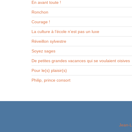
En avant toute !
Ronchon
Courage !
La culture à l’école n’est pas un luxe
Réveillon sylvestre
Soyez sages
De petites grandes vacances qui se voulaient oisives
Pour le(s) plaisir(s)
Philip, prince consort
Jean-L