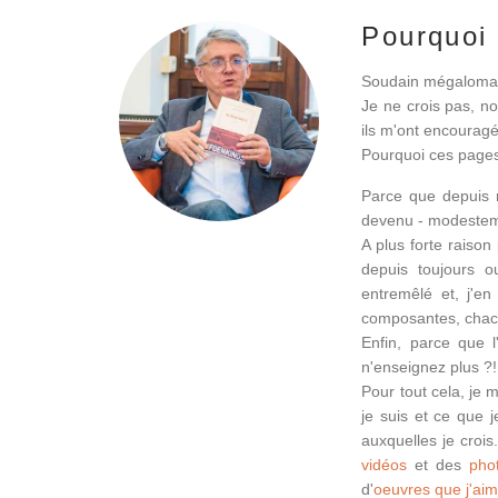
Pourquoi
Soudain mégaloman
Je ne crois pas, non
ils m'ont encouragé
Pourquoi ces pages
Parce que depuis 
devenu - modestem
A plus forte raison
depuis toujours o
entremêlé et, j'e
composantes, chacu
Enfin, parce que l
n'enseignez plus ?!
Pour tout cela, je 
je suis et ce que j
auxquelles je croi
vidéos
et des
pho
d'
oeuvres que j'ai