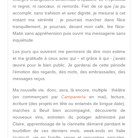
ni regret, ni rancœur, ni remords. Fier de ce que j’ai pu
accomplir, sans trahison et avec dignité, je mesurai à cet
instant ma sérénité : je pourrais marcher dans Nice
tranquillement, je pourrais, devant mon café, lire Nice-
Matin sans appréhension puis ouvrir ma messagerie sans
inquiétude.
Les jours qui suivirent me permirent de dire mon estime
et ma gratitude à ceux avec qui – et grâce à qui - j’avais
œuvré pour le bien public. Je garderai de cette période
l’émotion des regards, des mots, des embrassades, des
messages reçus.
Ma nouvelle vie, donc, sera, là encore, multiple : théâtre
(en commençant par
Campanerìa
en mai), lecture,
écriture (des projets en tête ou entamés de longue date),
marches à Beuil bien accompagné, découverte de
nouveaux vins, entretien du potager administré par
Claire, apprentissage de la clarinette démarré pendant le
tourbillon de ces derniers mois, week-ends en Italie
(surtout), vie en famille, repas et rencontres amicales,