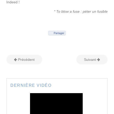
Indeed !
* To blow a fuse : péter un fusible
Partager
Précédent
Suivant
DERNIÈRE VIDÉO