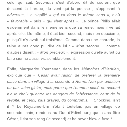
celui qui suit.
Secundus
s’est d’abord dit du courant que
descend la barque, du vent qui la pousse ; s’opposant à
adversus
, il a signifié «
qui va dans le même sens
», d’où
«
favorable
» puis «
qui vient après
». Le prince Philip allait
évidemment dans le même sens que sa reine, mais il venait
après elle. De même, il était bien second, mais non deuxième,
puisqu’il n’y avait nul troisième. Comme dans une charade, la
reine aurait donc pu dire de lui : «
Mon second
», comme
d’autres disent : «
Mon précieux
», expression qu’elle aurait pu
faire sienne aussi, vraisemblablement.
Enfin, Marguerite Yourcenar, dans les
Mémoires d’Hadrien
,
explique que «
César avait raison de préférer la première
place dans un village à la seconde à Rome. Non par ambition
ou par vaine gloire, mais parce que l'homme placé en second
n'a le choix qu'entre les dangers de l'obéissance, ceux de la
révolte, et ceux, plus graves, du compromis.
» Shocking, isn’t
it ? Le Royaume-Uni n’étant toutefois pas un village de
seconde main, rendons au Duc d’Edimbourg que, sans être
César, il tint son rang (le second) et he never blew a fuse *.