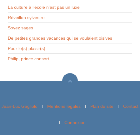
La culture à l’école n’est pas un luxe
Réveillon sylvestre
Soyez sages
De petites grandes vacances qui se voulaient oisives
Pour le(s) plaisir(s)
Philip, prince consort
Jean-Luc Gagliolo
Mentions légales
Plan du site
Contact
Connexion