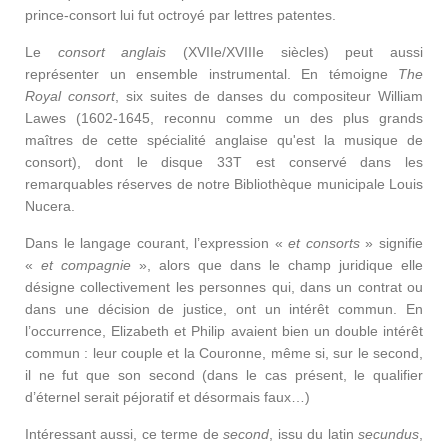
prince-consort lui fut octroyé par lettres patentes.
Le
consort anglais
(XVIIe/XVIIIe siècles) peut aussi
représenter un ensemble instrumental. En témoigne
The
Royal consort
, six suites de danses du compositeur William
Lawes (1602-1645, reconnu comme un des plus grands
maîtres de cette spécialité anglaise qu'est la musique de
consort), dont le disque 33T est conservé dans les
remarquables réserves de notre Bibliothèque municipale Louis
Nucera.
Dans le langage courant, l’expression «
et consorts
» signifie
«
et compagnie
», alors que dans le champ juridique elle
désigne collectivement les personnes qui, dans un contrat ou
dans une décision de justice, ont un intérêt commun. En
l’occurrence, Elizabeth et Philip avaient bien un double intérêt
commun : leur couple et la Couronne, même si, sur le second,
il ne fut que son second (dans le cas présent, le qualifier
d’éternel serait péjoratif et désormais faux…)
Intéressant aussi, ce terme de
second
, issu du latin
secundus
,