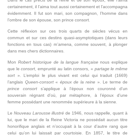
Dans le cas précis de la reine et de son époux, elle l'aima
certainement, il l'aima tout aussi certainement et l'accompagna
évidemment. Il fut son mari, son compagnon, l’homme dans
l’ombre de son épouse, son prince consort.
Cette réflexion sur ces trois quarts de siècles vécus en
commun et sur ces destins quasi-asymptotiques (dans leurs
fonctions en tous cas) m’amena, comme souvent, à plonger
dans mes chers dictionnaires.
Mon
Robert historique de la langue française
nous explique
que le
consort
, emprunté au latin consors, «
partage le même
sort
». L’emploi le plus vivant est celui qui traduit (1669)
l’anglais
Queen-consort
«
époux de la reine
». Le terme de
prince consort
s’applique à l’époux non couronné d’un
souverain régnant d’où, par métaphore, à l’époux d’une
femme possédant une renommée supérieure à la sienne.
Le
Nouveau Larousse illustré
de 1946, nous rappelle, quant à
lui, que le mari de la Reine Victoria ne possédait aucun titre
honorifique anglais et n’occupait à la cour d’autre rang que
celui qu’on lui laissait par courtoisie. En 1857, le titre de